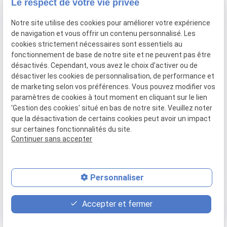
Le respect de votre vie privée
call
01.86.65.78.19
Notre site utilise des cookies pour améliorer votre expérience
36 BD ARISTIDE BRIAND
de navigation et vous offrir un contenu personnalisé. Les
pin_drop
91600 SAVIGNY SUR ORGE
cookies strictement nécessaires sont essentiels au
fonctionnement de base de notre site et ne peuvent pas être
schedule
Lundi-vendredi : 9:30-12:30 14:00-18:30
désactivés. Cependant, vous avez le choix d'activer ou de
désactiver les cookies de personnalisation, de performance et
de marketing selon vos préférences. Vous pouvez modifier vos
Mentions
Politique de
Plan du
Gestion
paramètres de cookies à tout moment en cliquant sur le lien
'Gestion des cookies' situé en bas de notre site. Veuillez noter
légales
confidentialité
site
des
que la désactivation de certains cookies peut avoir un impact
cookies
sur certaines fonctionnalités du site.
Continuer sans accepter
SIRET :
83953864200027
Personnaliser
place
contact_page
phone
Accepter et fermer
Plan d'accès
Contact
01.86.65.78.19